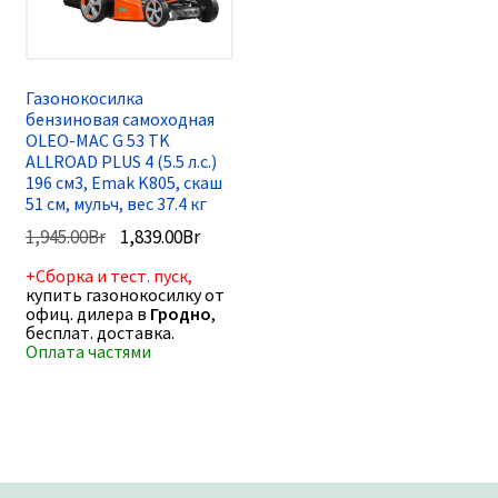
Газонокосилка
бензиновая самоходная
OLEO-MAC G 53 TK
ALLROAD PLUS 4 (5.5 л.с.)
196 см3, Emak K805, скаш
51 cм, мульч, вес 37.4 кг
Первоначальная
Текущая
1,945.00
Br
1,839.00
Br
цена
цена:
+Сборка и тест. пуск,
составляла
1,839.00Br.
купить газонокосилку от
1,945.00Br.
офиц. дилера в
Гродно
,
бесплат. доставка.
Оплата частями