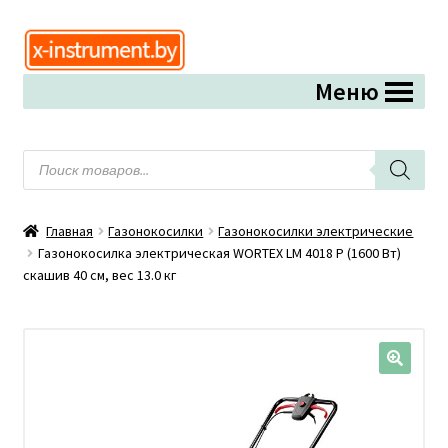
Перейти
Перейти
к
к
Меню
навигации
содержимому
Поиск
товаров
Главная
Газонокосилки
Газонокосилки электрические
Газонокосилка электрическая WORTEX LM 4018 P (1600 Вт)
скашив 40 см, вес 13.0 кг
🔍