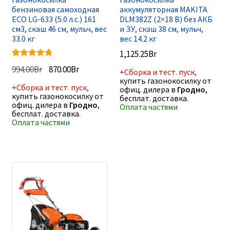
бензиновая самоходная
аккумуляторная MAKITA
ECO LG-633 (5.0 л.с.) 161
DLM382Z (2×18 В) без АКБ
см3, скаш 46 см, мульч, вес
и ЗУ, скаш 38 см, мульч,
33.0 кг
вес 14.2 кг
1,125.25
Br
Оценка
5.00
Первоначальная
Текущая
994.00
Br
870.00
Br
+Сборка и тест. пуск,
из 5
цена
цена:
купить газонокосилку от
+Сборка и тест. пуск,
офиц. дилера в
Гродно
,
составляла
870.00Br.
купить газонокосилку от
бесплат. доставка.
994.00Br.
офиц. дилера в
Гродно
,
Оплата частями
бесплат. доставка.
Оплата частями