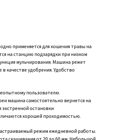
одно применяется для кошения травы на
тся на станцию подзарядки при низком
Функция мульчирования. Машина режет
е в качестве удобрения. Удобство
неопытному пользователю.
реи машина самостоятельно вернется на
я экстренной остановки
отличаются хорошей проходимостью.
 Настраиваемый режим ежедневной работы.
ота скашивания от 20 до 60 мм. Небольшой