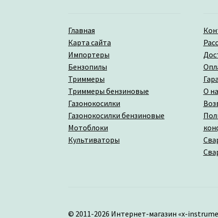
Главная
Кон
Карта сайта
Рас
Импортеры
Дос
Бензопилы
Опл
Триммеры
Гар
Триммеры бензиновые
О на
Газонокосилки
Воз
Газонокосилки бензиновые
Пол
Мотоблоки
кон
Культиваторы
Сва
Сва
© 2011-2026 Интернет-магазин «x-instrume