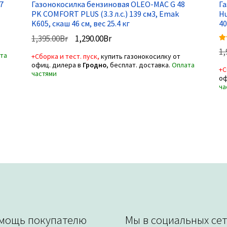
7
Газонокосилка бензиновая OLEO-MAC G 48
Г
PK COMFORT PLUS (3.3 л.с.) 139 см3, Emak
Hu
K605, скаш 46 см, вес 25.4 кг
40
Первоначальная
Текущая
1,395.00
Br
1,290.00
Br
Оц
цена
цена:
1,
та
+Сборка и тест. пуск,
купить газонокосилку от
из 
составляла
1,290.00Br.
офиц. дилера в
Гродно
, бесплат. доставка.
Оплата
+С
1,395.00Br.
частями
оф
ча
мощь покупателю
Мы в социальных сет