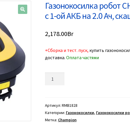
Газонокосилка робот C
с 1-ой АКБ на 2.0 Ач, скаш
🔍
2,178.00
Br
+Сборка и тест. пуск,
купить газонокосил
доставка.
Оплата частями
Количество
товара
Газонокосилка
робот
CHAMPION
Артикул:
RMB1828
RMB1828
Категории:
Газонокосилки
,
Газонокосилки р
(28
Метка:
Champion
В)