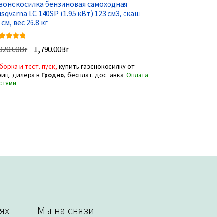
азонокосилка бензиновая самоходная
sqvarna LC 140SP (1.95 кВт) 123 см3, скаш
 см, вес 26.8 кг
енка
5.00
Первоначальная
Текущая
920.00
Br
1,790.00
Br
5
цена
цена:
борка и тест. пуск,
купить газонокосилку от
составляла
1,790.00Br.
иц. дилера в
Гродно
, бесплат. доставка.
Оплата
1,920.00Br.
стями
ях
Мы на связи