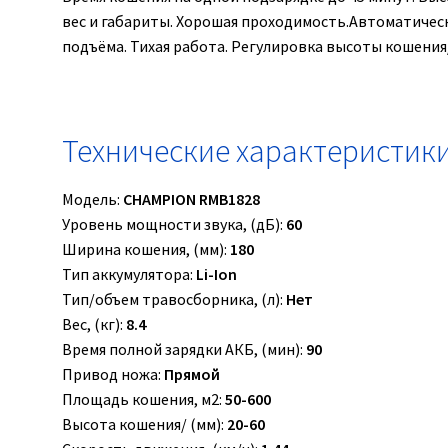
вес и габариты. Хорошая проходимость.Автоматическ
подъёма. Тихая работа. Регулировка высоты кошения
Технические характеристик
Модель:
CHAMPION RMB1828
Уровень мощности звука, (дБ):
60
Ширина кошения, (мм):
180
Тип аккумулятора:
Li-Ion
Тип/объем травосборника, (л):
Нет
Вес, (кг):
8.4
Время полной зарядки АКБ, (мин):
90
Привод ножа:
Прямой
Площадь кошения, м2:
50-600
Высота кошения/ (мм):
20-60