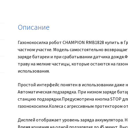
с
1-
ой
АКБ
Описание
на
2.0
Газонокосилка робот CHAMPION RMB1828 купить в Гр
Ач,
частном участке. Модель самостоятельно возвращае
скаш
заряде батареи и при срабатывании датчика дождя.
18
траву на мелкие частицы, которые остаются на газон
см,
использования.
вес
8.4
Простой интерфейс понятен в использовании даже 
кг
Автоматическая подзарядка. При низком заряде бата
станцию подзарядки.Предусмотрена кнопка STOP дл
газонокосилки.Колеса с агрессивным протектором 
Дисплей отображает уровень заряда аккумулятора.
Время кошения на одной подзарядке до 45 минут. Выс