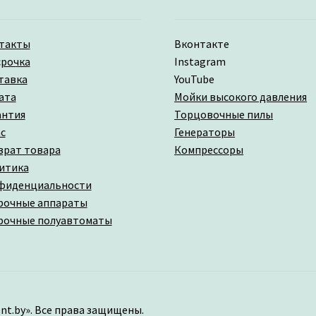
такты
Вконтакте
срочка
Instagram
тавка
YouTube
ата
Мойки высокого давления
антия
Торцовочные пилы
с
Генераторы
врат товара
Компрессоры
итика
фиденциальности
рочные аппараты
рочные полуавтоматы
nt.by». Все права защищены.