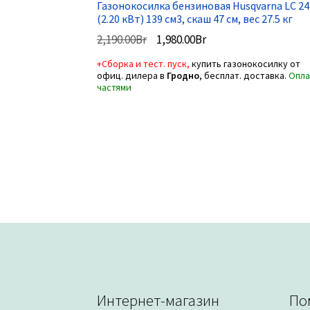
Газонокосилка бензиновая Husqvarna LC 24
(2.20 кВт) 139 см3, скаш 47 см, вес 27.5 кг
Первоначальная
Текущая
2,190.00
Br
1,980.00
Br
цена
цена:
+Сборка и тест. пуск,
купить газонокосилку от
составляла
1,980.00Br.
офиц. дилера в
Гродно
, бесплат. доставка.
Опла
2,190.00Br.
частями
Интернет-магазин
По