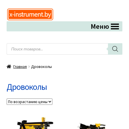
Перейти
Перейти
к
к
Меню
навигации
содержимому
Поиск
товаров
Главная
Дровоколы
Дровоколы