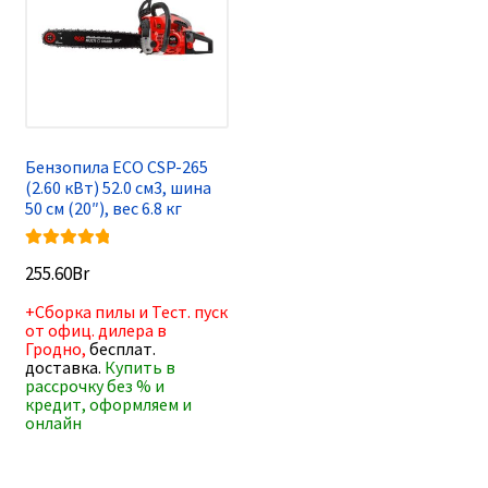
Бензопила ECO CSP-265
(2.60 кВт) 52.0 см3, шина
50 см (20″), вес 6.8 кг
Оценка
5.00
255.60
Br
из 5
+Сборка пилы и Тест. пуск
от офиц. дилера в
Гродно,
бесплат.
доставка.
Купить в
рассрочку без % и
кредит, оформляем и
онлайн