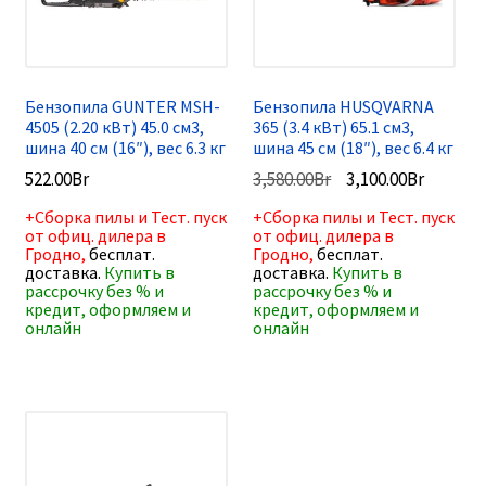
Бензопила GUNTER MSH-
Бензопила HUSQVARNA
4505 (2.20 кВт) 45.0 см3,
365 (3.4 кВт) 65.1 см3,
шина 40 см (16″), вес 6.3 кг
шина 45 см (18″), вес 6.4 кг
Первоначальная
Текуща
522.00
Br
3,580.00
Br
3,100.00
Br
цена
цена:
+Сборка пилы и Тест. пуск
+Сборка пилы и Тест. пуск
составляла
3,100.00
от офиц. дилера в
от офиц. дилера в
3,580.00Br.
Гродно,
бесплат.
Гродно,
бесплат.
доставка.
Купить в
доставка.
Купить в
рассрочку без % и
рассрочку без % и
кредит, оформляем и
кредит, оформляем и
онлайн
онлайн