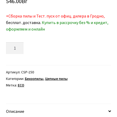
546.00
Br
+Сборка пилы и Тест. пуск от офиц. дилера в Гродно,
бесплат. доставка.
Купить в рассрочку без % и кредит,
оформляем и онлайн
Количество
товара
Бензопила
ECO
CSP-
Артикул:
CSP-150
150
Категории:
Бензопилы
,
Цепные пилы
(1.50
Метка:
ECO
кВт)
31.8
см3,
шина
Описание