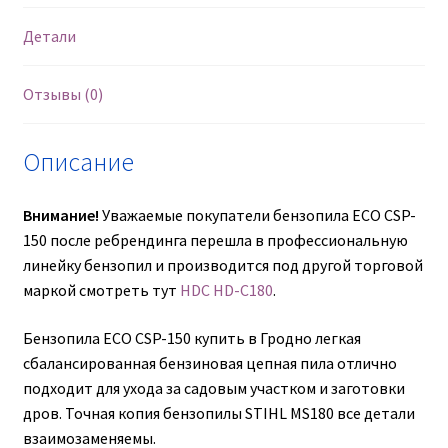
35
см
Детали
(14″),
вес
Отзывы (0)
4.6
кг
Описание
Внимание!
Уважаемые покупатели бензопила ECO CSP-
150 после ребрендинга перешла в профессиональную
линейку бензопил и производится под другой торговой
маркой смотреть тут
HDC HD-C180
.
Бензопила ECO CSP-150 купить в Гродно легкая
сбалансированная бензиновая цепная пила отлично
подходит для ухода за садовым участком и заготовки
дров. Точная копия бензопилы STIHL MS180 все детали
взаимозаменяемы.