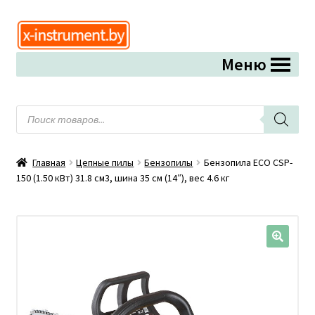
Перейти
Перейти
к
к
Меню
навигации
содержимому
Поиск
товаров
Главная
Цепные пилы
Бензопилы
Бензопила ECO CSP-
150 (1.50 кВт) 31.8 см3, шина 35 см (14″), вес 4.6 кг
🔍